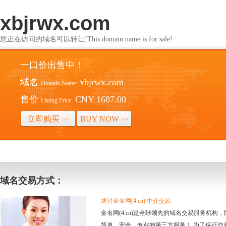
xbjrwx.com
您正在访问的域名可以转让!This domain name is for sale!
一口价出售中！
域名
xbjrwx.com
Domain Name:
售价
CNY 1687.00
Listing Price:
立即购买
BUY NOW
>>
>>
域名交易方式：
通过金名网(4.cn) 中介交易
金名网(4.cn)是全球领先的域名交易服务机
简单、安全、专业的第三方服务！ 为了保证交