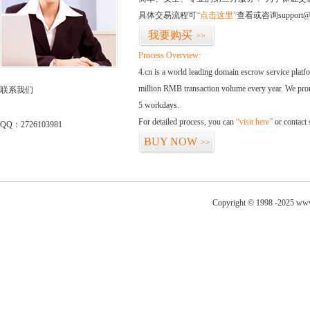
具体交易流程可
“点击这里”
查看或咨询support@
我要购买
>>
Process Overview:
4.cn is a world leading domain escrow service plat
million RMB transaction volume every year. We promi
联系我们
5 workdays.
For detailed process, you can
“visit here”
or contact
QQ：2726103981
BUY NOW
>>
Copyright © 1998 -2025 www